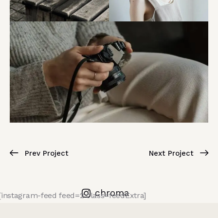
Prev Project
Next Project
chroma
[instagram-feed feed=2 class=feedExtra]